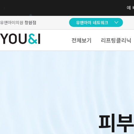
유앤아이의원
창원점
유앤아이 네트워크
전체보기
리프팅클리닉