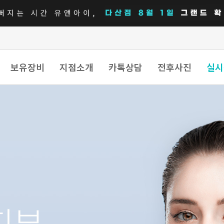
보유장비
지점소개
카톡상담
전후사진
실시