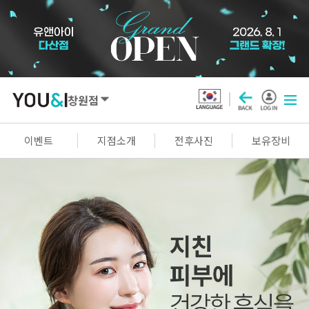
창원점
SEOUL
이벤트
지점소개
전후사진
보유장비
강남점
선릉점
잠실점
왕십리점
명동점
홍대신촌점
영등포점
마곡점
건대점
구로점
여의도점
천호점
목동점
창동점
GYEONGGI / INCHEON