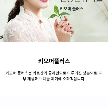
수원점
판교점
광교점
광명점
산본점
부천점
일산점
다산점
김포점
인천검단점
동탄점
평택점
안양점
부평점
안산점
의정부점
시흥배곧점
분당미금점
과천점
하남미사점
화성봉담점
경기광주점
키오머플러스
CHUNGCHEONG-DO
키오머 플러스는 키토산과 콜라겐으로 이루어진 성분으로, 피
부 재생과 노폐물 제거에 효과적입니다.
천안점
대전점
JEOLLA-DO
광주점
목포점