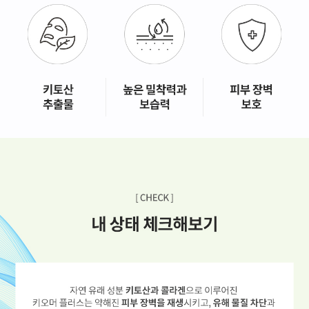
GYEONGSANG-DO
대구점
부산점
창원점