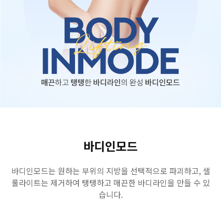
수원점
판교점
광교점
광명점
산본점
부천점
일산점
다산점
김포점
인천검단점
동탄점
평택점
안양점
부평점
안산점
의정부점
시흥배곧점
분당미금점
과천점
하남미사점
화성봉담점
경기광주점
CHUNGCHEONG-DO
바디인모드
천안점
대전점
바디인모드는 원하는 부위의 지방을 선택적으로 파괴하고, 샐
룰라이트는 제거하여 탱탱하고 매끈한 바디라인을 만들 수 있
JEOLLA-DO
습니다.
광주점
목포점