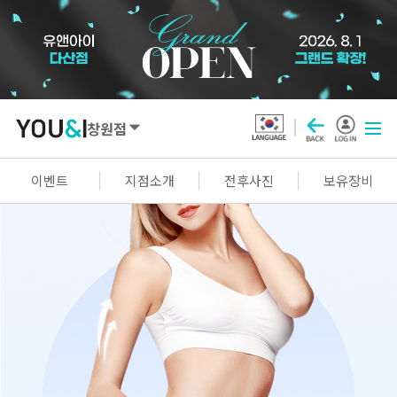
창원점
SEOUL
이벤트
지점소개
전후사진
보유장비
강남점
선릉점
잠실점
왕십리점
명동점
홍대신촌점
영등포점
마곡점
건대점
구로점
여의도점
천호점
목동점
창동점
GYEONGGI / INCHEON