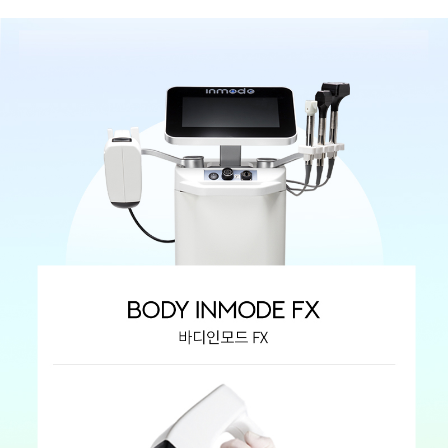
GYEONGSANG-DO
대구점
부산점
창원점