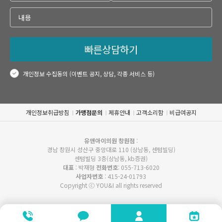
빠른상담하기
개인정보 수집동의 (이벤트 공지, 상담, 각종 서비스 등)
개인정보취급방침
가맹점문의
제휴안내
고객소리함
비급여공지
유앤아이의원 창원점
:
경남 창원시 성산구 중앙대로 110 (상남동, 센텀빌딩)
센텀빌딩 3층(상남동, kb증권)
대표
: 박재형
전화번호
: 055-713-6020
사업자번호
: 415-24-01793
Copyright ⓒ YOU&I all rights reserved