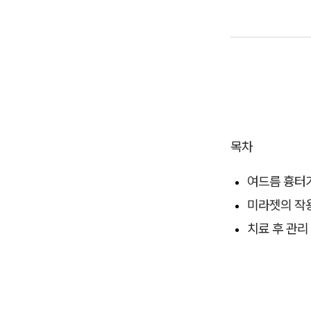
목차
여드름 흉터
미라젯의 작
치료 후 관리