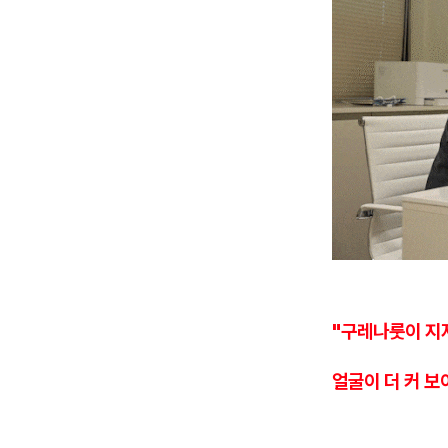
"구레나룻이 지
얼굴이 더 커 보