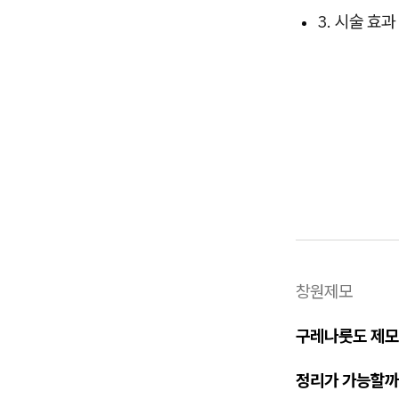
3. 시술 효
창원제모
구레나룻도 제
정리가 가능할까