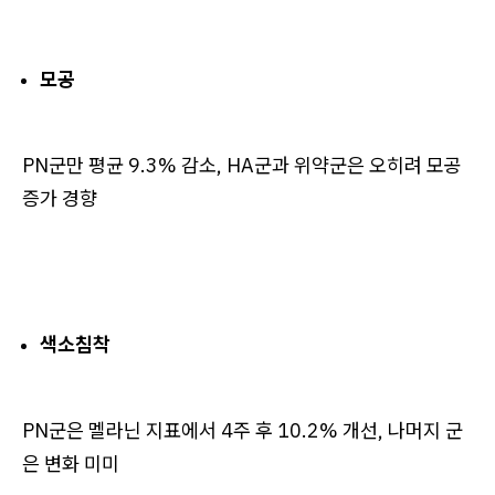
모공
PN군만 평균 9.3% 감소, HA군과 위약군은 오히려 모공
증가 경향
색소침착
PN군은 멜라닌 지표에서 4주 후 10.2% 개선, 나머지 군
은 변화 미미