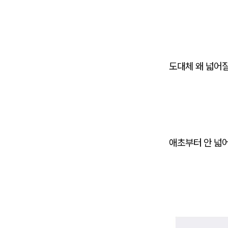
도대체 왜 넓어
애초부터 안 넓