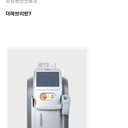
상남동안면홍조
더마브이란?