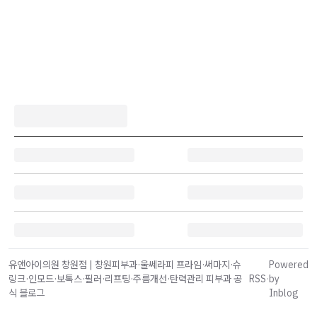
유앤아이의원 창원점 | 창원피부과·울쎄라피 프라임·써마지·슈
Powered
링크·인모드·보톡스·필러·리프팅·주름개선·탄력관리 피부과 공
RSS
·
by
식 블로그
Inblog